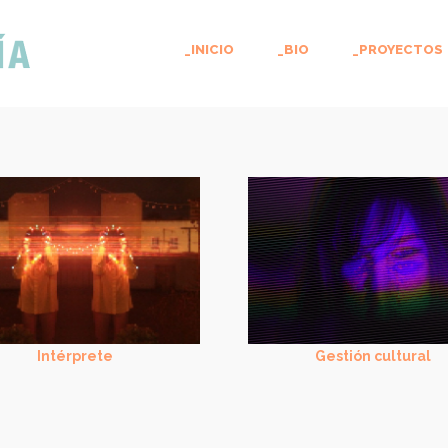
_INICIO
_BIO
_PROYECTOS
Intérprete
Gestión cultural