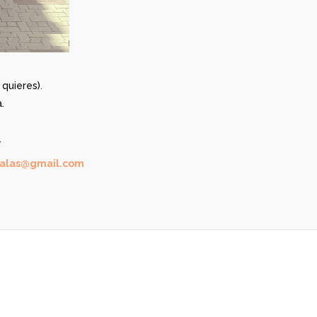
quieres).
.
.
alas@gmail.com